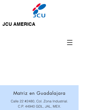
JCU AMERICA
ASISTENCIA TECNICA
NACIONAL
Matriz en Guadalajara
Calle 22 #2480, Col. Zona Industrial.
C.P. 44940 GDL, JAL, MEX.